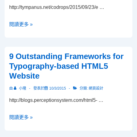
http://tympanus.net/codrops/2015/09/23/e …
Elastic
閱讀更多 »
Progress
|
Codrops
9 Outstanding Frameworks for
Typography-based HTML5
Website
由
小隆
發表於
10/3/2015
分類:
網頁設計
http://blogs.perceptionsystem.com/html5- …
9
閱讀更多 »
Outstanding
Frameworks