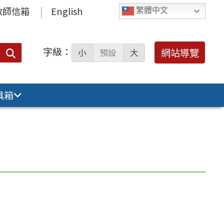
教師信箱
English
繁體中文
字級：
送出
網站導覽
小
預設
大
搜
尋：
具箱