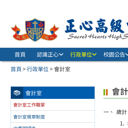
跳至主要內容區
首頁
認識正心
行政單位
校園公告
首頁
>
行政單位
>
會計室
會
會計室
會計室工作職掌
歲計
會計室規章制度