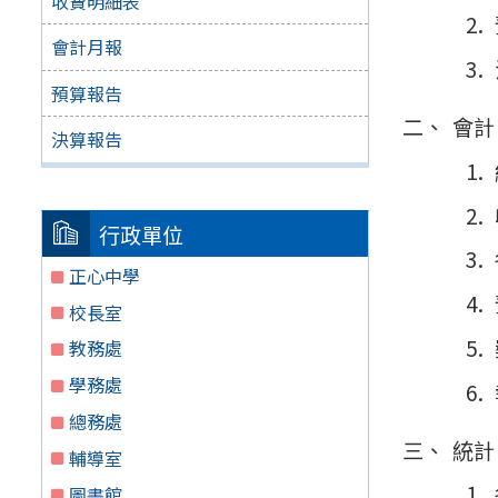
收費明細表
會計月報
預算報告
會計
決算報告
行政單位
正心中學
校長室
教務處
學務處
總務處
統計
輔導室
圖書館