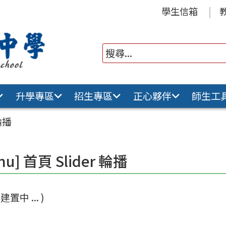
學生信箱
升學專區
招生專區
正心夥伴
師生工
 輪播
nu] 首頁 Slider 輪播
置中 ... )