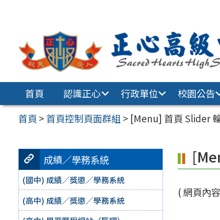
跳至主要內容區
首頁
認識正心
行政單位
校園公告
首頁
>
首頁控制頁面群組
>
[Menu] 首頁 Slider
[Me
成績／學務系統
(國中) 成績／獎懲／學務系統
( 網頁內容建
(高中) 成績／獎懲／學務系統