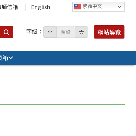
教師信箱
English
繁體中文
字級：
送出
網站導覽
小
預設
大
搜
尋：
具箱