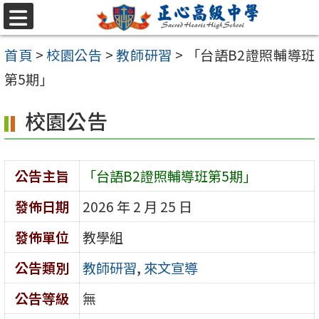
跳至主要內容區
選
單
首頁
>
校園公告
>
教師研習
>
「台語B2證照輔導班
第5期」
校園公告
公告主旨
「台語B2證照輔導班第5期」
發佈日期
2026 年 2 月 25 日
發佈單位
教學組
公告類別
教師研習
,
來文宣導
公告等級
無