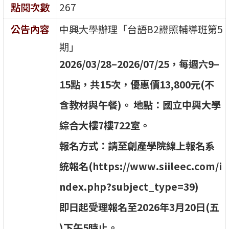
點閱次數
267
公告內容
中興大學辦理「台語B2證照輔導班第5
期」
2
0
2
6
/
0
3
/
2
8
–
2
0
2
6
/
0
7
/
2
5
，
每
週
六
9
–
1
5
點
，
共
1
5
次
，
優
惠
價
1
3
,
8
0
0
元
(
不
含
教
材
與
午
餐
)
。
地
點
：
國
立
中
興
大
學
綜
合
大
樓
7
樓
7
2
2
室
。
報
名
方
式
：
請
至
創
產
學
院
線
上
報
名
系
統
報
名
(
h
t
t
p
s
:
/
/
w
w
w
.
s
i
i
l
e
e
c
.
c
o
m
/
i
n
d
e
x
.
p
h
p
?
s
u
b
j
e
c
t
_
t
y
p
e
=
3
9
)
即
日
起
受
理
報
名
至
2
0
2
6
年
3
月
2
0
日
(
五
)
下
午
5
時
止
。