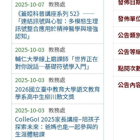
發佈日
2025-10-07
教務處
《蓋婭科普講座系列 52》——
發佈單
「連結訊號與心智：多模態生理
訊號整合應用於精神醫學與增強
公告類
認知」
2025-10-03
教務處
公告等
輔仁大學線上磨課師「世界正在
對你說話─基礎符號學入門」
點閱次
2025-10-03
教務處
公告內
2026國立臺中教育大學語文教育
學系高中生柳川散文獎
2025-10-03
教務處
ColleGo! 2025家長講座–陪孩子
探索未來：爸媽也能一起參與的
生涯體驗課