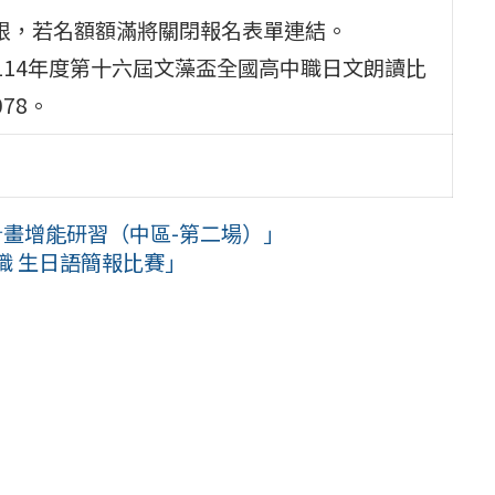
上限，若名額額滿將關閉報名表單連結。
114年度第十六屆文藻盃全國高中職日文朗讀比
4078。
計畫增能研習（中區-第二場）」
職 生日語簡報比賽」