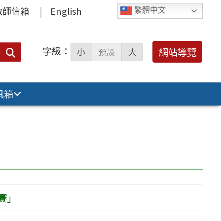
教師信箱
English
繁體中文
字級：
送出
網站導覽
小
預設
大
搜
尋：
具箱
賽」