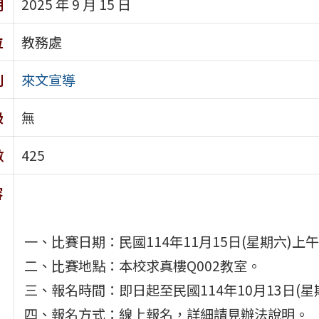
期
2025 年 9 月 15 日
位
教務處
別
來文宣導
級
無
數
425
容
一、比賽日期：民國114年11月15日(星期六)上午
二、比賽地點：本校求真樓Q002教室。
三、報名時間：即日起至民國114年10月13日(星
四、報名方式：線上報名，詳細請見辦法說明。