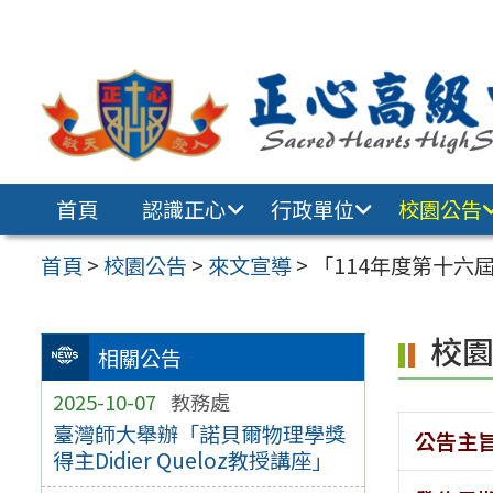
跳至主要內容區
首頁
認識正心
行政單位
校園公告
首頁
>
校園公告
>
來文宣導
>
「114年度第十六
校
相關公告
2025-10-07
教務處
臺灣師大舉辦「諾貝爾物理學獎
公告主
得主Didier Queloz教授講座」