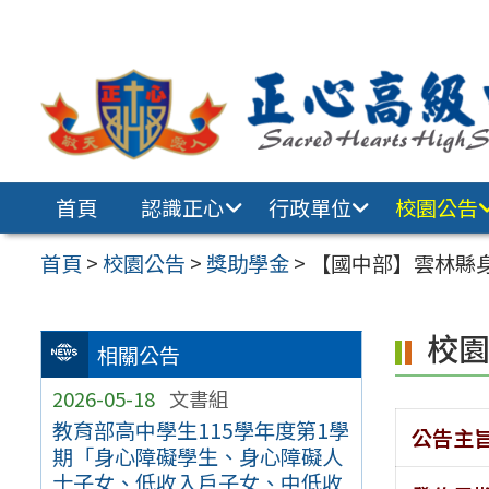
跳至主要內容區
首頁
認識正心
行政單位
校園公告
首頁
>
校園公告
>
獎助學金
>
【國中部】雲林縣
校
相關公告
2026-05-18
文書組
教育部高中學生115學年度第1學
公告主
期「身心障礙學生、身心障礙人
士子女、低收入戶子女、中低收