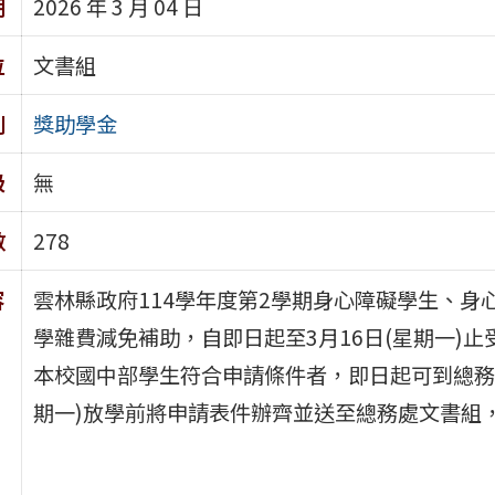
期
2026 年 3 月 04 日
位
文書組
別
獎助學金
級
無
數
278
容
雲林縣政府114學年度第2學期身心障礙學生、
學雜費減免補助，自即日起至3月16日(星期一)止
本校國中部學生符合申請條件者，即日起可到總務處
期一)放學前將申請表件辦齊並送至總務處文書組