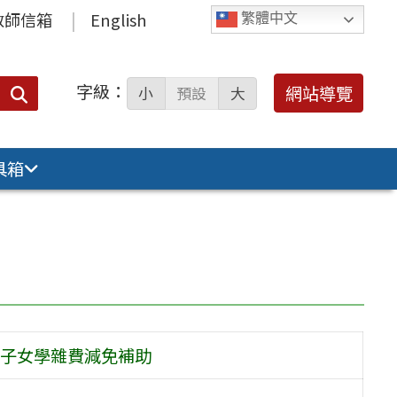
教師信箱
English
繁體中文
字級：
送出
網站導覽
小
預設
大
搜
尋：
具箱
子女學雜費減免補助