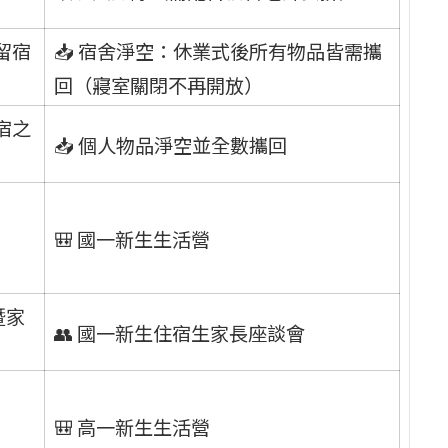
0留宿
📥 宿舍淨空：休業式後所有物品皆需攜
回（寢室關閉不再開放）
留宿之
📥 個人物品淨空並全數攜回
🎒 國一新生生活營
暨家
👥 國一新生住宿生家長座談會
🎒 高一新生生活營