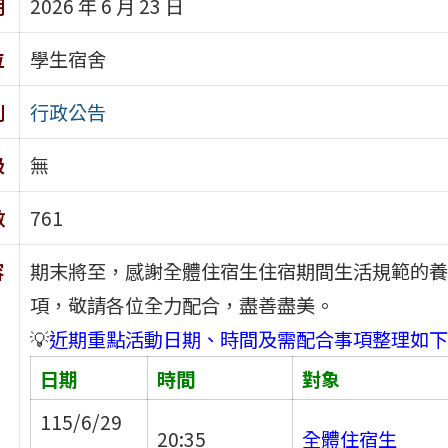
期
2026 年 6 月 23 日
位
學生宿舍
別
行政公告
級
無
數
761
容
期末將至，感謝全體住宿生住宿期間生活規範的養
項，敬請各位全力配合，盡善盡美。
💡
近期重點活動日期、時間及需配合事項整理如下
日期
時間
對象
115/6/29
20:35
全體住宿生