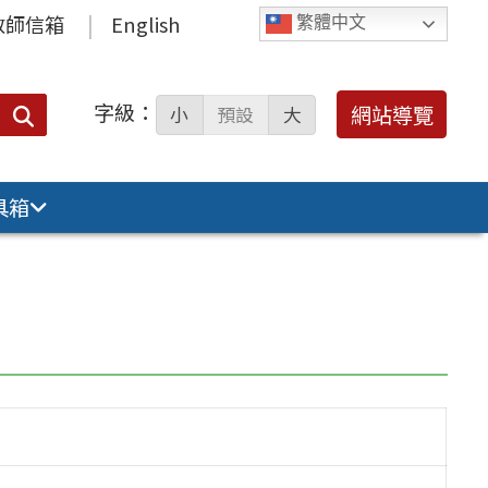
教師信箱
English
繁體中文
字級：
送出
網站導覽
小
預設
大
搜
尋：
具箱