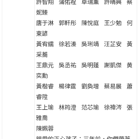
許智翔 蒲佑裎 卓瑞薰 許晴典 蔡
妮臻
唐于淋 郭軒彤 陳悅庭 王少勉 何
東諺
黃宥繻 徐若溱 吳琍靖 汪芷安 黃
采蕎
王鼎元 吳丞祐 吳明蓬 謝凱傑 黄
奕勳
黃楷睿 楊律霆 劉奐增 蔡易展 蕭
睿陞
王上瑜 林筠澄 范芯瑜 徐禕涔 張
雅喬
陳姵蓉
親愛的正心孩子：三年前，你們帶著