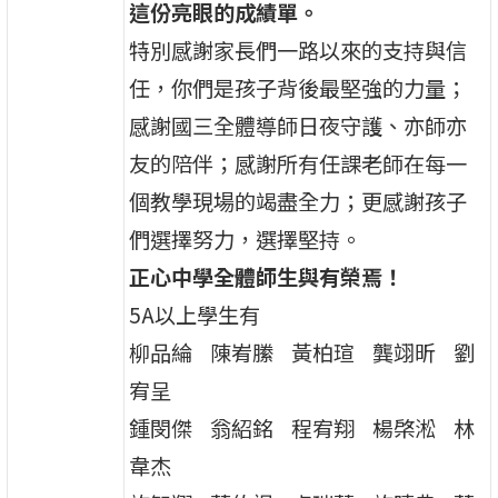
這份亮眼的成績單。
特別感謝家長們一路以來的支持與信
任，你們是孩子背後最堅強的力量；
感謝國三全體導師日夜守護、亦師亦
友的陪伴；感謝所有任課老師在每一
個教學現場的竭盡全力；更感謝孩子
們選擇努力，選擇堅持。
正心中學全體師生與有榮焉！
5A以上學生有
柳品綸 陳峟縢 黃柏瑄 龔翊昕 劉
宥呈
鍾閔傑 翁紹銘 程宥翔 楊棨淞 林
韋杰