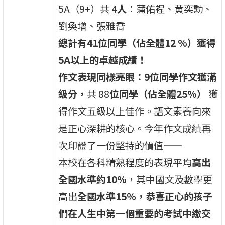
5A（9+）共 4
人
：蒲佑裎、黄奕勳、
劉奐增、張雅喬
總計有41位同學（佔全體12 %）獲得
5A以上的卓越成績！
作文表現同樣亮眼：9位同學作文獲滿
級分，
共 88
位同學（佔全體25%）
獲
得作文五級以上佳作。語文素養向來
是正心深耕的核心。今年作文成績再
次印證了一份堅持的價值——
本校在各科精熟程度的表現平均
高出
全國水準約10%
，其中國文及數學更
高出
全國水準15％，恭喜正心的孩子
們在人生中第一個重要的考試中繳交