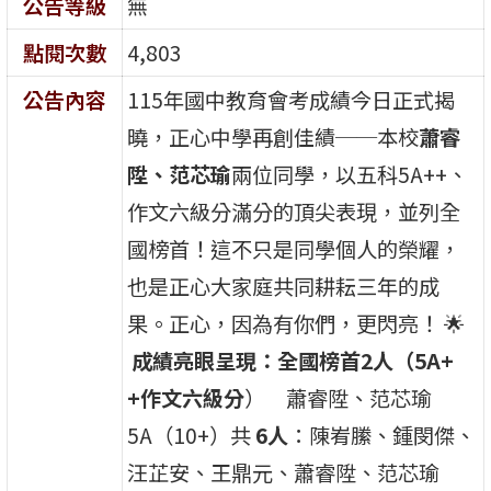
公告等級
無
點閱次數
4,803
公告內容
115年國中教育會考成績今日正式揭
曉，正心中學再創佳績──本校
蕭睿
陞、范芯瑜
兩位同學，以五科5A++、
作文六級分滿分的頂尖表現，並列全
國榜首！這不只是同學個人的榮耀，
也是正心大家庭共同耕耘三年的成
果。正心，因為有你們，更閃亮！ 🌟
成績亮眼呈現：
全國榜首
2
人（
5A+
+
作文六級分
） 蕭睿陞、范芯瑜
5A（10+）共
6
人
：陳峟縢、鍾閔傑、
汪芷安、王鼎元、蕭睿陞、范芯瑜