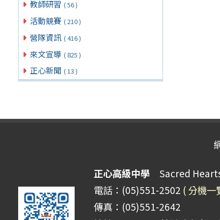
教師研習
( 56 )
活動競賽
( 210 )
營隊資訊
( 416 )
來文宣導
( 825 )
正心新聞
( 13 )
正心高級中學
Sacred Hearts 
電話：(05)551-2502
( 分機一
傳真：(05)551-2642