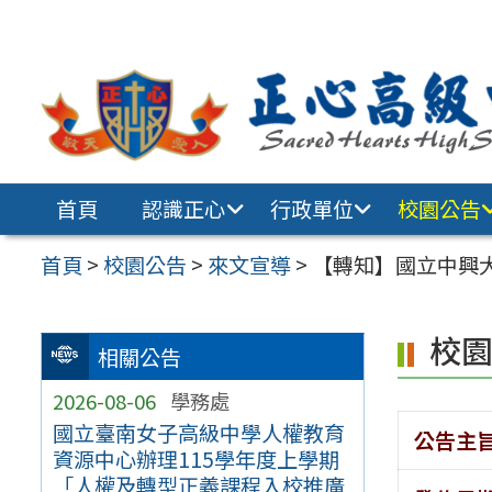
跳至主要內容區
首頁
認識正心
行政單位
校園公告
首頁
>
校園公告
>
來文宣導
>
【轉知】國立中興
校
相關公告
2026-08-06
學務處
國立臺南女子高級中學人權教育
公告主
資源中心辦理115學年度上學期
「人權及轉型正義課程入校推廣