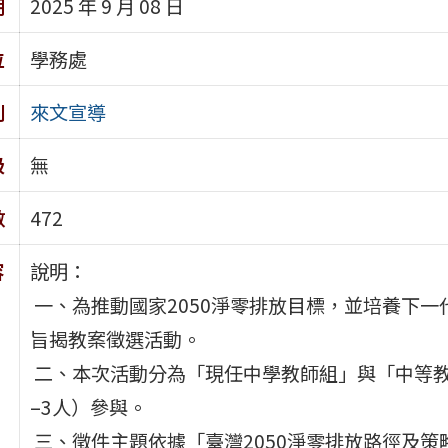
期
2025 年 9 月 08 日
位
學務處
別
來文宣導
級
無
數
472
容
說明：
一、為推動國家2050淨零排放目標，並培養下
旨揭教案徵選活動。
二、本次活動分為「現任中學教師組」與「中等教
–3人）參與。
三、徵件主題依據「臺灣2050淨零排放路徑及