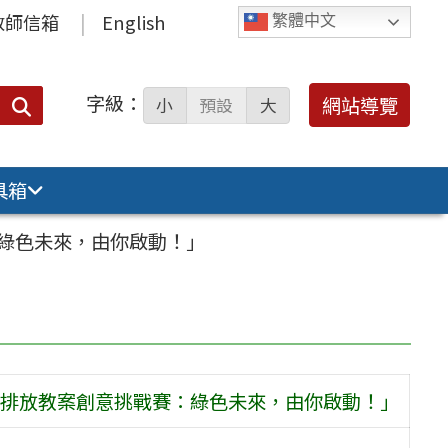
教師信箱
English
繁體中文
字級：
送出
網站導覽
小
預設
大
搜
尋：
具箱
綠色未來，由你啟動！」
排放教案創意挑戰賽：綠色未來，由你啟動！」