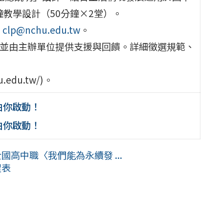
分鐘教學設計（50分鐘×2堂）。
：
clp@nchu.edu.tw
。
，並由主辦單位提供支援與回饋。詳細徵選規範、
edu.tw/)。
由你啟動！
由你啟動！
國高中職〈我們能為永續發 ...
程表