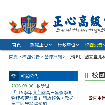
跳至主要內容區
首頁
認識正心
行政單位
校園公告
首頁
>
校園公告
>
營隊資訊
>
【轉知】國立臺北科
校
相關公告
2026-08-06
教學組
「115學年度全國高三暑假學測
公告主
物理複習計畫」開放報名，歡迎
高三同學踴躍參加