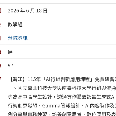
期
2026 年 6 月 18 日
位
教學組
別
營隊資訊
級
無
數
97
容
【轉知】115年「AI行銷創新應用課程」免費研
一、國立臺北科技大學與南臺科技大學行銷與流通
專為高中職學生設計，透過實作體驗認識生成式AI
行銷創意發想、Gamma簡報設計、AI內容製作
例分享與實務練習，培養創意思考、數位應用及表