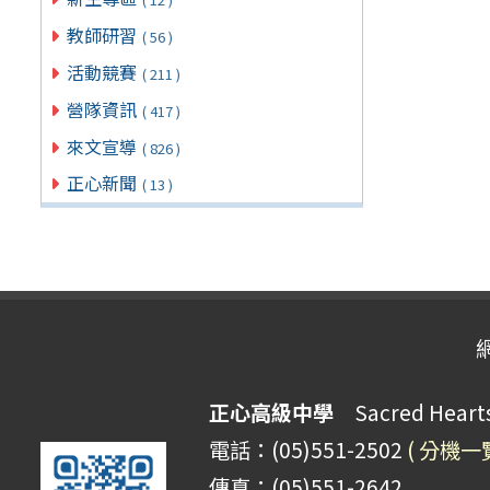
教師研習
( 56 )
活動競賽
( 211 )
營隊資訊
( 417 )
來文宣導
( 826 )
正心新聞
( 13 )
正心高級中學
Sacred Hearts 
電話：(05)551-2502
( 分機一
傳真：(05)551-2642