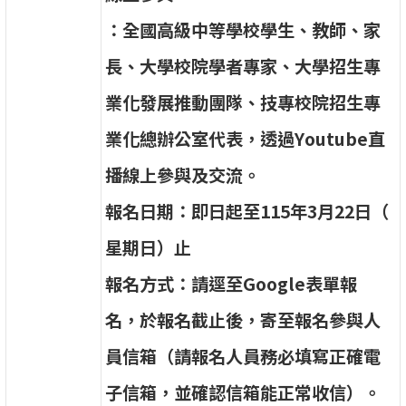
：
全
國
高
級
中
等
學
校
學
生
、
教
師
、
家
長
、
大
學
校
院
學
者
專
家
、
大
學
招
生
專
業
化
發
展
推
動
團
隊
、
技
專
校
院
招
生
專
業
化
總
辦
公
室
代
表
，
透
過
Y
o
u
t
u
b
e
直
播
線
上
參
與
及
交
流
。
報
名
日
期
：
即
日
起
至
1
1
5
年
3
月
2
2
日
（
星
期
日
）
止
報
名
方
式
：
請
逕
至
G
o
o
g
l
e
表
單
報
名，
於
報
名
截
止
後
，
寄
至
報
名
參
與
人
員
信
箱
（
請
報
名
人
員
務
必
填
寫
正
確
電
子
信
箱
，
並
確
認
信
箱
能
正
常
收
信
）
。