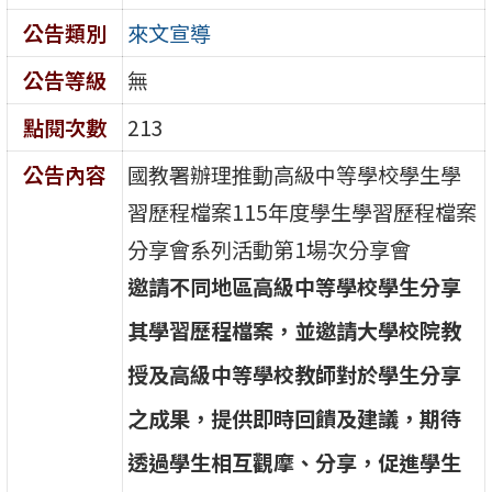
公告類別
來文宣導
公告等級
無
點閱次數
213
公告內容
國教署辦理推動高級中等學校學生學
習歷程檔案115年度學生學習歷程檔案
分享會系列活動第1場次分享會
邀
請
不
同
地
區
高
級
中
等
學
校
學
生
分
享
其
學
習
歷
程
檔
案
，
並
邀
請
大
學
校
院
教
授
及
高
級
中
等
學
校
教
師
對
於
學
生
分
享
之
成
果
，
提
供
即
時
回
饋
及
建
議
，
期
待
透
過
學
生
相
互
觀
摩
、
分
享
，
促
進
學
生