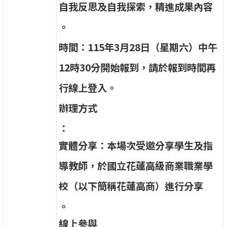
自
我
反
思
及
自
我
探
索
，
精
進
成
果
內
容
。
時
間
：
1
1
5
年
3
月
2
8
日
（
星
期
六
）
中
午
1
2
時
3
0
分
開
始
報
到
，
請
於
報
到
時
間
再
行
線
上
登
入
。
辦
理
方
式
：
實
體
分
享
：
本
場
次
受
邀
分
享
學
生
及
指
導
教
師
，
於
國
立
花
蓮
高
級
商
業
職
業
學
校
（
以
下
簡
稱
花
蓮
高
商
）
進
行
分
享
。
線
上
參
與