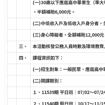
(
一
)
3
0
歲
以
下
應
屆
高
中
畢
業
生
（
準
大
，
半
額
補
助
6
,
0
0
0
元
。
(
二
)
中
低
收
入
戶
及
低
收
入
戶
身
分
者
，
(
三
)
身
心
障
礙
者
，
全
額
補
助
1
2
,
0
0
0
元
三
、
本
活
動
核
發
公
務
人
員
時
數
及
環
境
教
育
四
、
課
程
資
訊
如
下
：
(
一
)
招
生
對
象
：
一
般
民
眾
、
應
屆
高
中
(
二
)
開
課
期
別
：
１
、
1
1
5
3
9
期
平
日
班
｜
0
7
/
0
2
～
0
7
/
2
２
、
1
1
5
4
0
期
假
日
班
｜
1
0
/
1
7
～
1
1
/
1