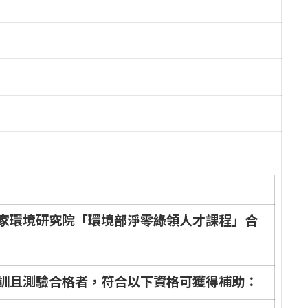
家
環
境
研
究
院
「
環
境
部
淨
零
綠
領
人
才
課
程
」
合
訓
且
測
驗
合
格
者
，
符
合
以
下
資
格
可
獲
得
補
助
：