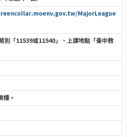
g
r
e
e
n
c
o
l
l
a
r
.
m
o
e
n
v
.
g
o
v
.
t
w
/
M
a
j
o
r
L
e
a
g
u
e
期
別
「
1
1
5
3
9
或
1
1
5
4
0
」
、
上
課
地
點
「
臺
中
教
境
樓
。