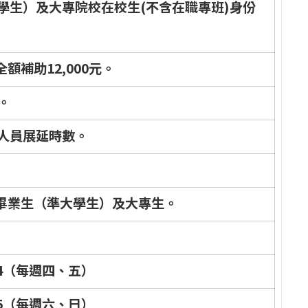
學
生
）
及
大
專
院
校
在
校
生
(
不
含
在
職
專
班
)
身
份
全
額
補
助
1
2
,
0
0
0
元
。
。
人
員
展
延
時
數
。
畢
業
生
（
準
大
學
生
）
及
大
專
生
。
4
（
每
週
四
、
五
）
5
（
每
週
六
、
日
）