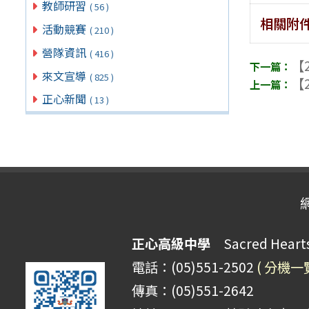
教師研習
( 56 )
相關附
活動競賽
( 210 )
營隊資訊
( 416 )
【2
來文宣導
( 825 )
【2
正心新聞
( 13 )
正心高級中學
Sacred Hearts 
電話：(05)551-2502
( 分機一
傳真：(05)551-2642