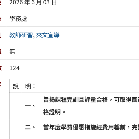
期
2026 年 6 月 03 日
位
學務處
別
教師研習
,
來文宣導
級
無
數
124
容
說
明：
旨
揭
課
程
完
訓
且
評
量
合
格
，
可
取
得
國
一
、
格
證
明
。
二
、
當
年
度
學
費
優
惠
措
施
經
費
用
罄
前
，
完