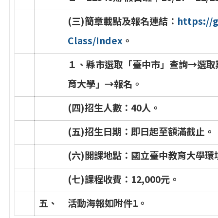
(
三
)
簡
章
載
點
及
報
名
連
結
：
h
t
t
p
s
:
/
/
C
l
a
s
s
/
I
n
d
e
x
。
１
、
縣
市
選
取
「
臺
中
市
」
查
詢
→
選
取
育
大
學
」
→
報
名
。
(
四
)
招
生
人
數
：
4
0
人
。
(
五
)
招
生
日
期
：
即
日
起
至
額
滿
截
止
。
(
六
)
開
課
地
點
：
國
立
臺
中
教
育
大
學
環
(
七
)
課
程
收
費
：
1
2
,
0
0
0
元
。
五
、
活
動
海
報
如
附
件
1
。