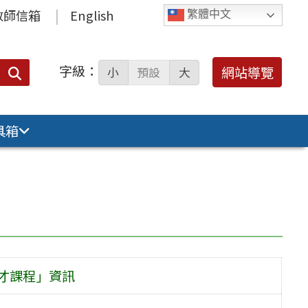
教師信箱
English
繁體中文
字級：
送出
網站導覽
小
預設
大
搜
尋：
具箱
才課程」資訊