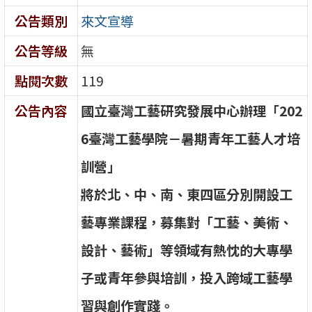
公告類別
來文宣導
公告等級
無
點閱次數
119
公告內容
國
立
臺
灣
工
藝
研
究
發
展
中
心
辦
理
「
2
0
2
6
臺
灣
工
藝
學
院
－
暑
期
青
年
工
藝
人
才
培
訓
營
」
將
於
北
、
中
、
南
、
東
四
區
分
別
開
設
工
藝
專
業
課
程
，
募
集
對
「
工
藝
、
美
術
、
設
計
、
藝
術
」
等
領
域
有
熱
忱
的
大
專
學
子
或
青
年
參
與
培
訓
，
投
入
跨
域
工
藝
學
習
與
創
作
實
踐
。