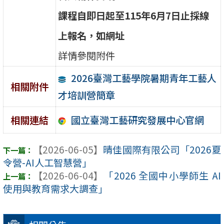
課
程
自
即
日
起
至
1
1
5
年
6
月
7
日
止
採
線
上
報
名，如網址
詳情參閱附件
2026臺灣工藝學院暑期青年工藝人
相關附件
才培訓營簡章
國立臺灣工藝研究發展中心官網
相關連結
【2026-06-05】
晴佳國際有限公司「2026夏
令營-AI人工智慧營」
【2026-06-04】
「2026 全國中小學師生 AI
使用與教育需求大調查」