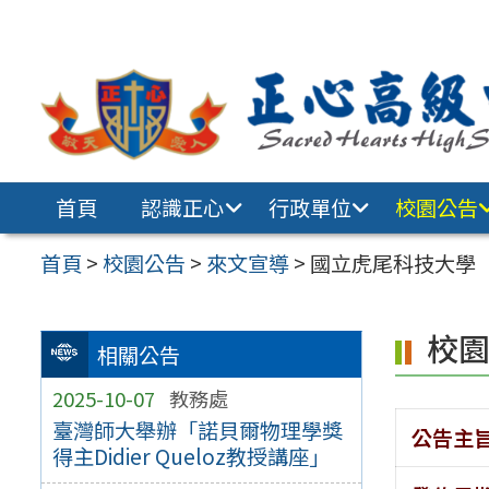
跳至主要內容區
首頁
認識正心
行政單位
校園公告
首頁
>
校園公告
>
來文宣導
>
國立虎尾科技大學「
校
相關公告
2025-10-07
教務處
臺灣師大舉辦「諾貝爾物理學獎
公告主
得主Didier Queloz教授講座」