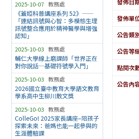
發佈日
2025-10-07
教務處
《蓋婭科普講座系列 52》——
發佈單
「連結訊號與心智：多模態生理
訊號整合應用於精神醫學與增強
公告類
認知」
2025-10-03
教務處
公告等
輔仁大學線上磨課師「世界正在
對你說話─基礎符號學入門」
點閱次
2025-10-03
教務處
公告內
2026國立臺中教育大學語文教育
學系高中生柳川散文獎
2025-10-03
教務處
ColleGo! 2025家長講座–陪孩子
探索未來：爸媽也能一起參與的
生涯體驗課