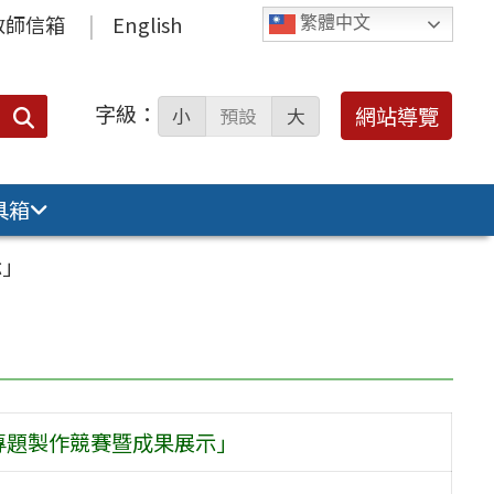
教師信箱
English
繁體中文
字級：
送出
網站導覽
小
預設
大
搜
尋：
具箱
示」
專題製作競賽暨成果展示」