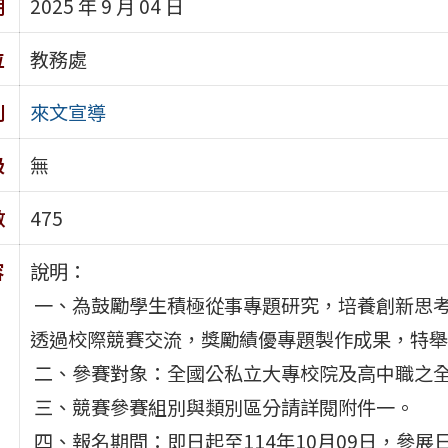
期
2025 年 9 月 04 日
位
教務處
別
來文宣導
級
無
數
475
容
說明：
一、為鼓勵學生積極從事專題研究，培養創新思
透過校際競賽交流，獎勵績優專題製作成果，特舉
二、參賽對象：全國公私立大專校院及高中職之
三、競賽參賽組別與類別區分請詳閱附件一。
四、報名期間：即日起至114年10月09日，參展