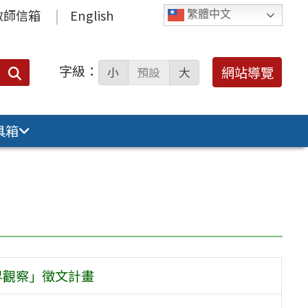
教師信箱
English
繁體中文
字級：
送出
網站導覽
小
預設
大
搜
尋：
具箱
界觀察」徵文計畫