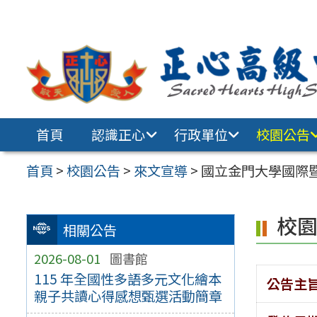
跳至主要內容區
首頁
認識正心
行政單位
校園公告
首頁
>
校園公告
>
來文宣導
>
國立金門大學國際
校
相關公告
2026-08-01
圖書館
115 年全國性多語多元文化繪本
公告主
親子共讀心得感想甄選活動簡章