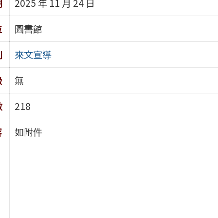
期
2025 年 11 月 24 日
位
圖書館
別
來文宣導
級
無
數
218
容
如附件