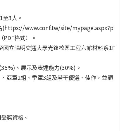
1至3人。
/www.conf.tw/site/mypage.aspx?pi
子檔（PDF格式）。
:30至國立陽明交通大學光復校區工程六館材料系1F
35%)、展示及表達能力(30%)。
品）、亞軍2組、季軍3組及若干優選、佳作，並頒
消受獎資格。