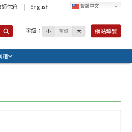
教師信箱
English
繁體中文
字級：
送出
網站導覽
小
預設
大
搜
尋：
具箱