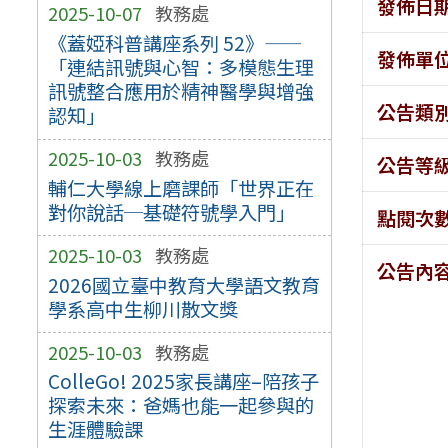
發佈日
2025-10-07
教務處
《蓋婭科普講座系列 52》——
發佈單
「連結訊號與心智：多模態生理
訊號整合應用於精神醫學與增強
公告類
認知」
2025-10-03
教務處
公告等
輔仁大學線上磨課師「世界正在
對你說話─基礎符號學入門」
點閱次
2025-10-03
教務處
公告內
2026國立臺中教育大學語文教育
學系高中生柳川散文獎
2025-10-03
教務處
ColleGo! 2025家長講座–陪孩子
探索未來：爸媽也能一起參與的
生涯體驗課