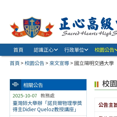
跳至主要內容區
首頁
認識正心
行政單位
校園公告
首頁
>
校園公告
>
來文宣導
>
國立陽明交通大學
校
相關公告
2025-10-07
教務處
臺灣師大舉辦「諾貝爾物理學獎
公告主
得主Didier Queloz教授講座」