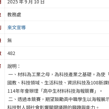
期
2025 年 9 月 10 日
位
教務處
別
來文宣導
級
無
數
482
容
說明：
一、材料為工業之母，為科技產業之基礎。為使
國教、科技領域、生活科技、資訊科技及108新
114年年會辦理「高中生材料科技海報競賽」。
二、透過本競賽，期望鼓勵高中職學生以海報展
科技對人類社會影響關鍵議題的興趣與能力。