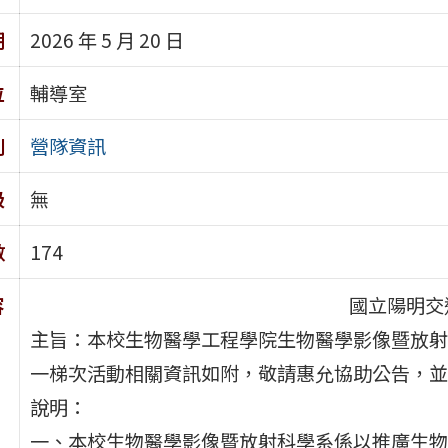
期
2026 年 5 月 20 日
位
輔導室
別
營隊資訊
級
無
數
174
容
國立陽明交
主旨：本校生物醫學工程學院生物醫學影像暨放射
一梯次活動相關資訊如附，敬請惠允協助公告，並
說明：
一、本校生物醫學影像暨放射科學系係以推廣生物