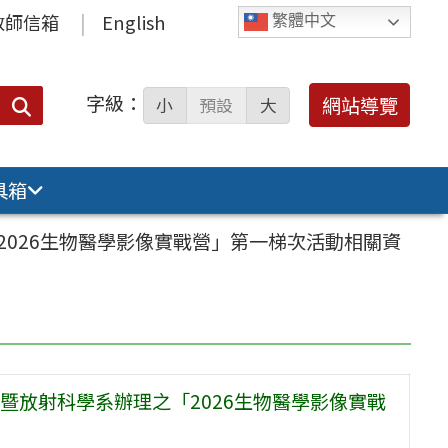
教師信箱
English
繁體中文
字級：
送出
網站導覽
小
預設
大
搜
尋：
具箱
026生物醫學影像實戰營」第一梯次活動相關資
暨放射科學系辦理之「2026生物醫學影像實戰