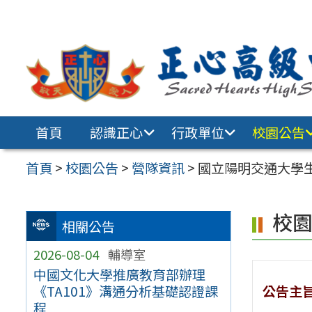
跳至主要內容區
首頁
認識正心
行政單位
校園公告
首頁
>
校園公告
>
營隊資訊
>
國立陽明交通大學
校
相關公告
2026-08-04
輔導室
中國文化大學推廣教育部辦理
公告主
《TA101》溝通分析基礎認證課
程