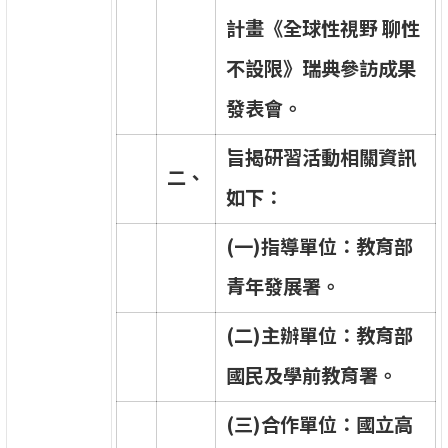
計
畫
《
全
球
性
視
野
聊
性
不
設
限
》
瑞
典
參
訪
成
果
發
表
會
。
旨
揭
研
習
活
動
相
關
資
訊
二
、
如
下
：
(
一
)
指
導
單
位
：
教
育
部
青
年
發
展
署
。
(
二
)
主
辦
單
位
：
教
育
部
國
民
及
學
前
教
育
署
。
(
三
)
合
作
單
位
：
國
立
高