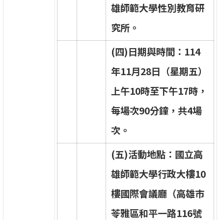
雄
師
範
大
學
性
別
教
育
研
究
所
。
(
四
)
日
期
與
時
間
：
1
1
4
年
1
1
月
2
8
日
（
星
期
五
）
上
午
1
0
時
至
下
午
1
7
時
，
每
場
次
9
0
分
鐘
，
共
4
場
次
。
(
五
)
活
動
地
點
：
國
立
高
雄
師
範
大
學
行
政
大
樓
1
0
樓
國
際
會
議
廳
（
高
雄
市
苓
雅
區
和
平
一
路
1
1
6
號