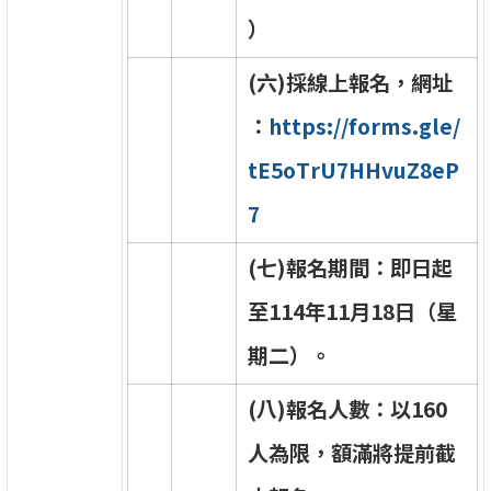
）
(
六
)
採
線
上
報
名
，
網
址
：
h
t
t
p
s
:
/
/
f
o
r
m
s
.
g
l
e
/
t
E
5
o
T
r
U
7
H
H
v
u
Z
8
e
P
7
(
七
)
報
名
期
間
：
即
日
起
至
1
1
4
年
1
1
月
1
8
日
（
星
期
二
）
。
(
八
)
報
名
人
數
：
以
1
6
0
人
為
限
，
額
滿
將
提
前
截