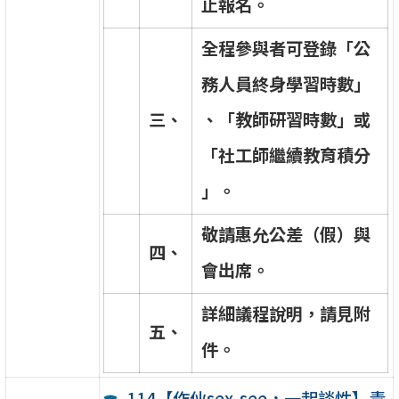
止
報
名
。
全
程
參
與
者
可
登
錄
「
公
務
人
員
終
身
學
習
時
數
」
三
、
、
「
教
師
研
習
時
數
」
或
「
社
工
師
繼
續
教
育
積
分
」
。
敬
請
惠
允
公
差
（
假
）
與
四
、
會
出
席
。
詳
細
議
程
說
明
，
請
見
附
五
、
件
。
114【作伙sex-see，一起談性】青