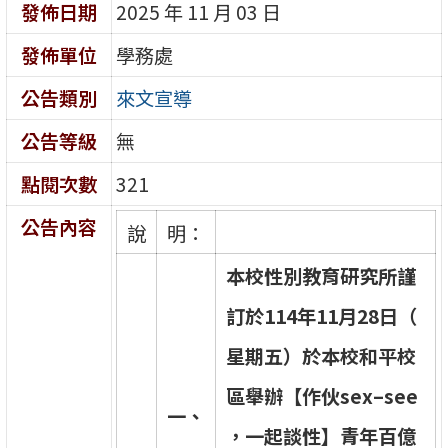
發佈日期
2025 年 11 月 03 日
發佈單位
學務處
公告類別
來文宣導
公告等級
無
點閱次數
321
公告內容
說
明：
本
校
性
別
教
育
研
究
所
謹
訂
於
1
1
4
年
1
1
月
2
8
日
（
星
期
五
）
於
本
校
和
平
校
區
舉
辦
【
作
伙
s
e
x
–
s
e
e
一
、
，
一
起
談
性
】
青
年
百
億