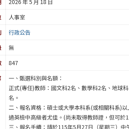
期
2026 年 5 月 18 日
位
人事室
別
行政公告
級
無
數
847
容
一、甄選科別與名額：
正式(專任)教師：國文科2名、數學科2名、地球科
名。
二、報名資格：碩士或大學本科系(或相關科系)
過英檢中高級者尤佳。(尚未取得教師證，但可於11
三、報名手續：請於115年5月27日（星期三）