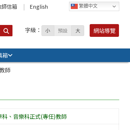
教師信箱
English
繁體中文
字級：
送出
網站導覽
小
預設
大
搜
尋：
具箱
)教師
科、音樂科正式(專任)教師