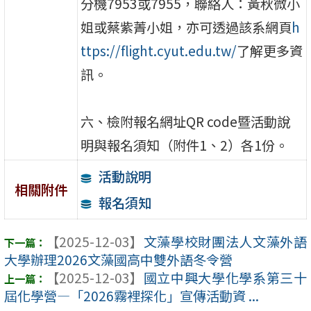
分機7953或7955，聯絡人：黃秋微小
姐或蔡紫菁小姐，亦可透過該系網頁
h
ttps://flight.cyut.edu.tw/
了解更多資
訊。
六、檢附報名網址QR code暨活動說
明與報名須知（附件1、2）各1份。
活動說明
相關附件
報名須知
【2025-12-03】
文藻學校財團法人文藻外語
大學辦理2026文藻國高中雙外語冬令營
【2025-12-03】
國立中興大學化學系第三十
屆化學營—「2026霧裡探化」宣傳活動資 ...