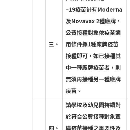
–
1
9
疫
苗
計
有
M
o
d
e
r
n
a
及
N
o
v
a
v
a
x
2
種
廠
牌
，
公
費
接
種
對
象
依
疫
苗
適
三
、
用
條
件
擇
1
種
廠
牌
疫
苗
接
種
即
可
，
如
已
接
種
其
中
一
種
廠
牌
疫
苗
者
，
則
無
須
再
接
種
另
一
種
廠
牌
疫
苗
。
請
學
校
及
幼
兒
園
持
續
對
於
符
合
公
費
接
種
對
象
宣
四
、
導
疫
苗
接
種
之
重
要
性
及