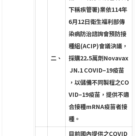
下
稱
疾
管
署
)
業
依
1
1
4
年
6
月
1
2
日
衛
生
福
利
部
傳
染
病
防
治
諮
詢
會
預
防
接
種
組
(
A
C
I
P
)
會
議
決
議
，
二
、
採
購
2
2
.
5
萬
劑
N
o
v
a
v
a
x
J
N
.
1
C
O
V
I
D
–
1
9
疫
苗
，
以
儲
備
不
同
製
程
之
C
O
V
I
D
–
1
9
疫
苗
，
提
供
不
適
合
接
種
m
R
N
A
疫
苗
者
接
種
。
目
前
國
內
提
供
之
C
O
V
I
D