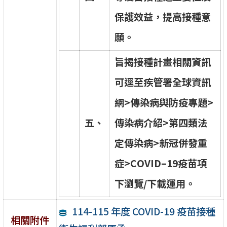
保
護
效
益
，
提
高
接
種
意
願
。
旨
揭
接
種
計
畫
相
關
資
訊
可
逕
至
疾
管
署
全
球
資
訊
網
>
傳
染
病
與
防
疫
專
題
>
五
、
傳
染
病
介
紹
>
第
四
類
法
定
傳
染
病
>
新
冠
併
發
重
症
>
C
O
V
I
D
–
1
9
疫
苗
項
下
瀏
覽
/
下
載
運
用
。
114-115 年度 COVID-19 疫苗接種
相關附件