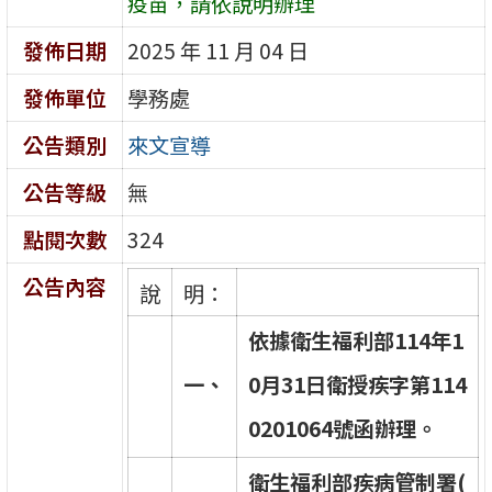
疫苗，請依說明辦理
發佈日期
2025 年 11 月 04 日
發佈單位
學務處
公告類別
來文宣導
公告等級
無
點閱次數
324
公告內容
說
明：
依
據
衛
生
福
利
部
1
1
4
年
1
一
、
0
月
3
1
日
衛
授
疾
字
第
1
1
4
0
2
0
1
0
6
4
號
函
辦
理
。
衛
生
福
利
部
疾
病
管
制
署
(