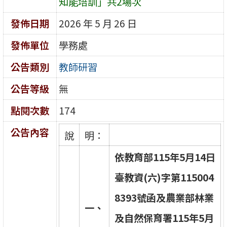
知能培訓」共2場次
發佈日期
2026 年 5 月 26 日
發佈單位
學務處
公告類別
教師研習
公告等級
無
點閱次數
174
公告內容
說
明：
依
教
育
部
1
1
5
年
5
月
1
4
日
臺
教
資
(
六
)
字
第
1
1
5
0
0
4
8
3
9
3
號
函
及
農
業
部
林
業
一
、
及
自
然
保
育
署
1
1
5
年
5
月