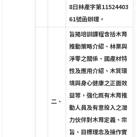
8
日
林
產
字
第
1
1
5
2
4
4
0
3
6
1
號
函
辦
理
。
旨
揭
培
訓
課
程
含
括
木
育
推
動
策
略
介
紹
、
林
業
與
淨
零
之
關
係
、
國
產
材
特
性
及
應
用
介
紹
、
木
質
環
境
與
身
心
健
康
之
正
面
效
益
等
，
強
化
既
有
木
育
推
二
、
動
人
員
及
有
意
投
入
之
潛
力
伙
伴
對
木
育
定
義
、
宗
旨
、
目
標
理
念
及
操
作
實