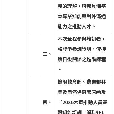
務
的
理
解
，
培
養
具
備
基
本
專
業
知
能
與
對
外
溝
通
能
力
之
推
動
人
才
。
本
次
全
程
參
與
培
訓
者
，
將
發
予
參
訓
證
明
，
俾
接
三
、
續
日
後
開
辦
之
進
階
課
程
。
檢
附
教
育
部
、
農
業
部
林
業
及
自
然
保
育
署
原
函
及
四
、
「
2
0
2
6
木
育
推
動
人
員
基
礎
知
能
培
訓
」
資
料
各
1