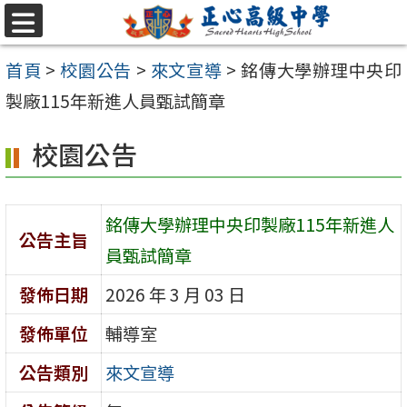
跳至主要內容區
選
單
首頁
>
校園公告
>
來文宣導
>
銘傳大學辦理中央印
製廠115年新進人員甄試簡章
校園公告
銘傳大學辦理中央印製廠115年新進人
公告主旨
員甄試簡章
發佈日期
2026 年 3 月 03 日
發佈單位
輔導室
公告類別
來文宣導