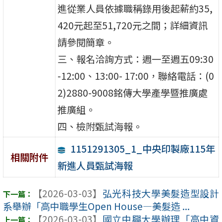
進從業人員依據職稱錄用後起薪約35,
420元起至51,720元之間；詳細資訊
請參閱簡章。
三、報名洽詢方式：週一至週五09:30
-12:00、13:00- 17:00，聯絡電話：(0
2)2880-9008銘傳大學產學暨推廣處
推廣組。
四、檢附甄試海報。
1151291305_1_中央印製廠115年
相關附件
新進人員甄試海報
【2026-03-03】
弘光科技大學美髮造型設計
系舉辦「高中職學生Open House—美髮造 ...
【2026-03-03】
國立中興大學辦理「高中資