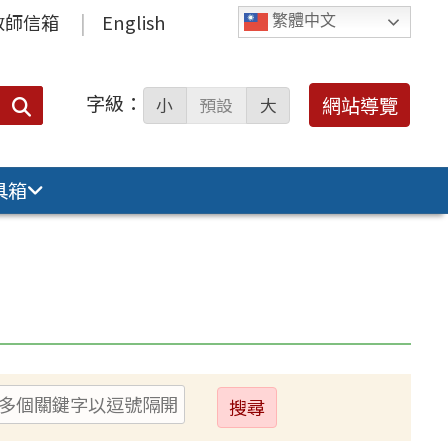
教師信箱
English
繁體中文
字級：
送出
網站導覽
小
預設
大
搜
尋：
具箱
送
出