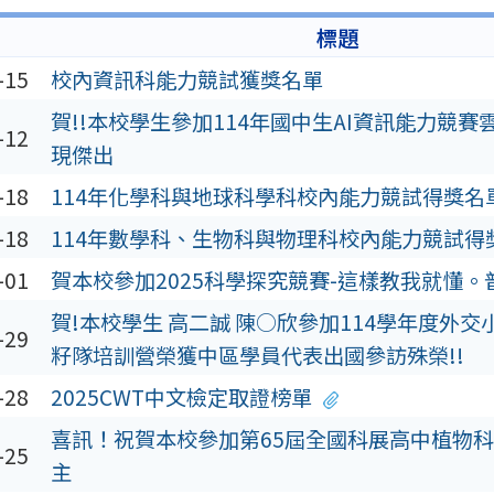
標題
-15
校內資訊科能力競試獲獎名單
賀!!本校學生參加114年國中生AI資訊能力競賽
-12
現傑出
-18
114年化學科與地球科學科校內能力競試得獎名
-18
114年數學科、生物科與物理科校內能力競試得
-01
賀本校參加2025科學探究競賽-這樣教我就懂。
賀!本校學生 高二誠 陳○欣參加114學年度外
-29
籽隊培訓營榮獲中區學員代表出國參訪殊榮!!
-28
2025CWT中文檢定取證榜單
喜訊！祝賀本校參加第65屆全國科展高中植物
-25
主