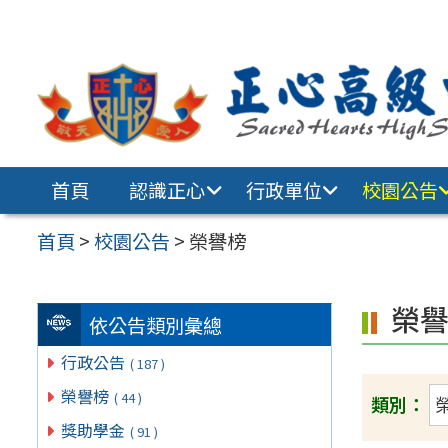
跳至主要內容區
首頁
認識正心
行政單位
校園公告
首頁
>
校園公告
>
榮譽榜
榮
依公告類別彙總
行政公告
( 187 )
榮譽榜
( 44 )
類別：
獎助學金
( 91 )