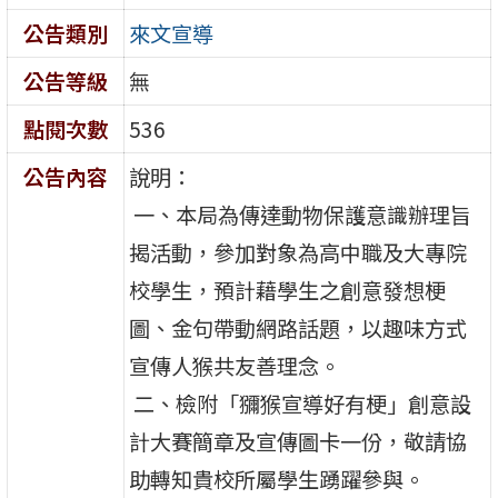
公告類別
來文宣導
公告等級
無
點閱次數
536
公告內容
說明：
一、本局為傳達動物保護意識辦理旨
揭活動，參加對象為高中職及大專院
校學生，預計藉學生之創意發想梗
圖、金句帶動網路話題，以趣味方式
宣傳人猴共友善理念。
二、檢附「獼猴宣導好有梗」創意設
計大賽簡章及宣傳圖卡一份，敬請協
助轉知貴校所屬學生踴躍參與。