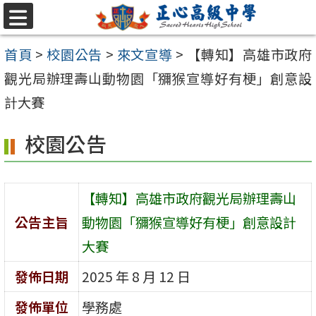
跳至主要內容區
選
單
首頁
>
校園公告
>
來文宣導
>
【轉知】高雄市政府
觀光局辦理壽山動物園「獼猴宣導好有梗」創意設
計大賽
校園公告
【轉知】高雄市政府觀光局辦理壽山
公告主旨
動物園「獼猴宣導好有梗」創意設計
大賽
發佈日期
2025 年 8 月 12 日
發佈單位
學務處