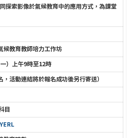
同
探
索
影
像
於
氣
候
教
育
中
的
應
用
方
式
，
為
課
堂
氣
候
教
育
教
師
培
力
工
作
坊
期
一
）
上
午
9
時
至
1
2
時
名
，
活
動
連
結
將
於
報
名
成
功
後
另
行
寄
送
）
科
目
Y
E
R
L