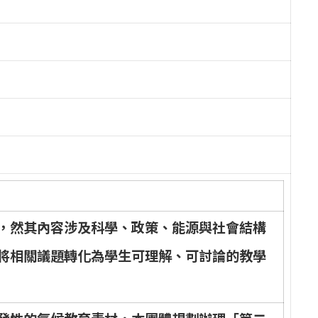
，
然
其
內
容
涉
及
科
學
、
政
策
、
能
源
與
社
會
結
構
將
相
關
議
題
轉
化
為
學
生
可
理
解
、
可
討
論
的
教
學