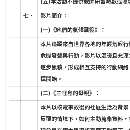
(
五
)
本
活
動
不
提
供
教
師
研
習
時
數
或
環
七
、
影
片
簡
介
：
(
一
)
《
她
們
的
氣
候
戰
役
》
：
本
片
追
蹤
來
自
世
界
各
地
的
年
輕
氣
候
行
危
機
發
聲
與
行
動
。
影
片
以
溫
暖
且
充
滿
逐
步
累
積
，
形
成
相
互
支
持
的
行
動
網
絡
擇
開
始
。
(
二
)
《
三
哩
島
的
母
親
》
：
本
片
以
核
電
事
故
後
的
社
區
生
活
為
背
景
反
覆
的
情
境
下
，
如
何
主
動
蒐
集
資
料
，