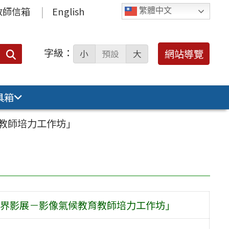
教師信箱
English
繁體中文
字級：
送出
網站導覽
小
預設
大
搜
尋：
具箱
教師培力工作坊」
界影展－影像氣候教育教師培力工作坊」