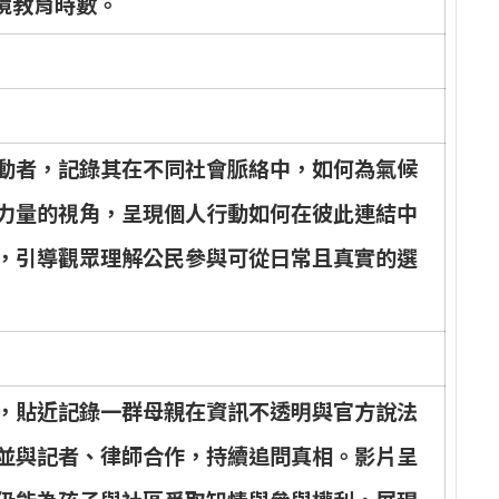
境
教
育
時
數
。
動
者
，
記
錄
其
在
不
同
社
會
脈
絡
中
，
如
何
為
氣
候
力
量
的
視
角
，
呈
現
個
人
行
動
如
何
在
彼
此
連
結
中
，
引
導
觀
眾
理
解
公
民
參
與
可
從
日
常
且
真
實
的
選
，
貼
近
記
錄
一
群
母
親
在
資
訊
不
透
明
與
官
方
說
法
並
與
記
者
、
律
師
合
作
，
持
續
追
問
真
相
。
影
片
呈