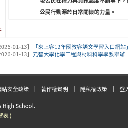
現
公
民
在
權
力
與
資
訊
高
度
不
對
等
下
，
公
民
行
動
源
於
日
常
關
懷
的
力
量
。
件
026-01-13】
「來上客12年國教客語文學習入口網站
026-01-13】
元智大學化學工程與材料科學學系舉辦「20
網站安全政策
著作權聲明
隱私權政策
登
High School.
覽表 )