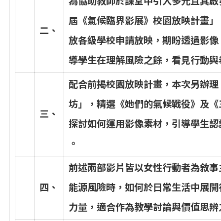
為
協
助
教
師
於
課
堂
中
引
入
多
元
且
具
啟
屆
《
氣
候
臨
界
影
展
》
校
園
放
映
計
畫
」
二
、
放
各
級
學
校
申
請
放
映
，
期
盼
透
過
影
像
導
學
生
在
理
解
風
險
之
餘
，
看
見
行
動
與
配
合
前
揭
校
園
放
映
計
畫
，
本
次
另
辦
理
坊
」
，
精
選
《
她
們
的
氣
候
戰
役
》
及
《
三
、
探
討
如
何
運
用
影
像
素
材
，
引
導
學
生
認
。
前
述
兩
部
影
片
皆
以
女
性
行
動
者
為
敘
事
四
、
能
源
風
險
時
，
如
何
於
日
常
生
活
中
展
開
力
量
，
適
合
作
為
教
學
討
論
與
價
值
思
辨