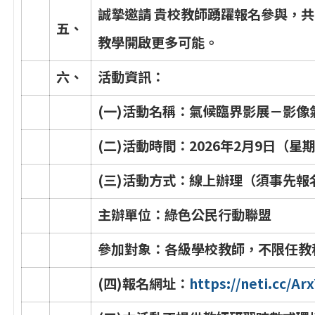
誠
摯
邀
請
貴
校
教
師
踴
躍
報
名
參
與
，
共
五
、
教
學
開
啟
更
多
可
能
。
六
、
活
動
資
訊
：
(
一
)
活
動
名
稱
：
氣
候
臨
界
影
展
－
影
像
(
二
)
活
動
時
間
：
2
0
2
6
年
2
月
9
日
（
星
(
三
)
活
動
方
式
：
線
上
辦
理
（
須
事
先
報
主
辦
單
位
：
綠
色
公
民
行
動
聯
盟
參
加
對
象
：
各
級
學
校
教
師
，
不
限
任
教
(
四
)
報
名
網
址
：
h
t
t
p
s
:
/
/
n
e
t
i
.
c
c
/
A
r
x