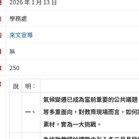
期
2026 年 1 月 13 日
位
學務處
別
來文宣導
級
無
數
250
容
說
明：
氣
候
變
遷
已
成
為
當
前
重
要
的
公
共
議
題
一
、
等
多
重
面
向
，
對
教
育
現
場
而
言
，
如
何
素
材
，
實
為
一
大
挑
戰
。