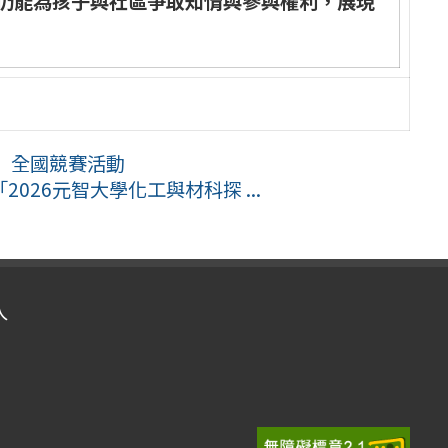
仍
能
為
孩
子
與
社
區
爭
取
知
情
與
參
與
權
利
，
展
現
」全國競賽活動
26元智大學化工與材科探 ...
入