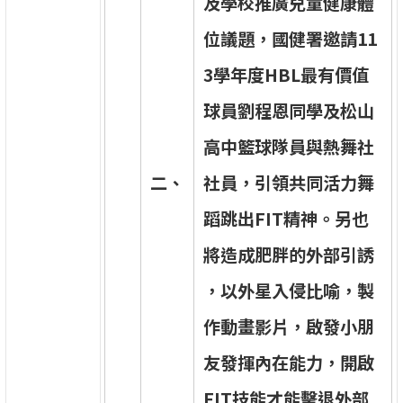
及
學
校
推
廣
兒
童
健
康
體
位
議
題
，
國
健
署
邀
請
1
1
3
學
年
度
H
B
L
最
有
價
值
球
員
劉
程
恩
同
學
及
松
山
高
中
籃
球
隊
員
與
熱
舞
社
二
、
社
員
，
引
領
共
同
活
力
舞
蹈
跳
出
F
I
T
精
神
。
另
也
將
造
成
肥
胖
的
外
部
引
誘
，
以
外
星
入
侵
比
喻
，
製
作
動
畫
影
片
，
啟
發
小
朋
友
發
揮
內
在
能
力
，
開
啟
F
I
T
技
能
才
能
擊
退
外
部