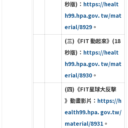
秒
版
)
：
h
t
t
p
s
:
/
/
h
e
a
l
t
h
9
9
.
h
p
a
.
g
o
v
.
t
w
/
m
a
t
e
r
i
a
l
/
8
9
2
9
。
(
三
)
《
F
I
T
動
起
來
》
(
1
8
秒
版
)
：
h
t
t
p
s
:
/
/
h
e
a
l
t
h
9
9
.
h
p
a
.
g
o
v
.
t
w
/
m
a
t
e
r
i
a
l
/
8
9
3
0
。
(
四
)
《
F
I
T
星
球
大
反
擊
》
動
畫
影
片
：
h
t
t
p
s
:
/
/
h
e
a
l
t
h
9
9
.
h
p
a
.
g
o
v
.
t
w
/
m
a
t
e
r
i
a
l
/
8
9
3
1
。