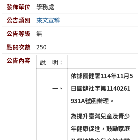
發佈單位
學務處
公告類別
來文宣導
公告等級
無
點閱次數
250
公告內容
說
明：
依
據
國
健
署
1
1
4
年
1
1
月
5
一
、
日
國
健
社
字
第
1
1
4
0
2
6
1
9
3
1
A
號
函
辦
理
。
為
提
升
臺
灣
兒
童
及
青
少
年
健
康
促
進
，
鼓
勵
家
庭