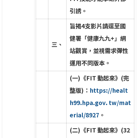
引
誘
。
旨
揭
4
支
影
片
請
逕
至
國
健
署
「
健
康
九
九
+
」
網
三
、
站
觀
賞
，
並
視
需
求
彈
性
運
用
不
同
版
本
。
(
一
)
《
F
I
T
動
起
來
》
(
完
整
版
)
：
h
t
t
p
s
:
/
/
h
e
a
l
t
h
9
9
.
h
p
a
.
g
o
v
.
t
w
/
m
a
t
e
r
i
a
l
/
8
9
2
7
。
(
二
)
《
F
I
T
動
起
來
》
(
3
2