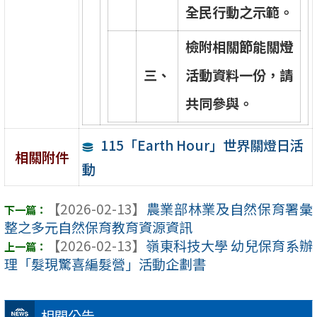
全
民
行
動
之
示
範
。
檢
附
相
關
節
能
關
燈
三
、
活
動
資
料
一
份
，
請
共
同
參
與
。
115「Earth Hour」世界關燈日活
相關附件
動
【2026-02-13】
農業部林業及自然保育署彙
整之多元自然保育教育資源資訊
【2026-02-13】
嶺東科技大學 幼兒保育系辦
理「髮現驚喜編髮營」活動企劃書
相關公告