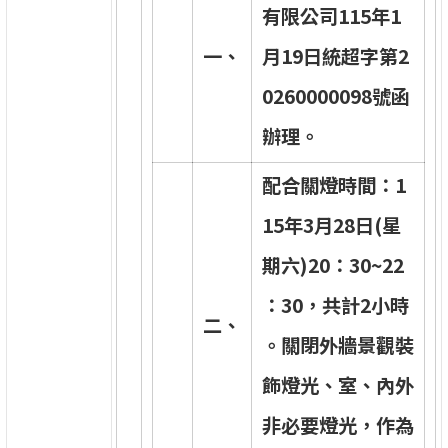
有
限
公
司
1
1
5
年
1
一
、
月
1
9
日
統
超
字
第
2
0
2
6
0
0
0
0
0
9
8
號
函
辦
理
。
配
合
關
燈
時
間
：
1
1
5
年
3
月
2
8
日
(
星
期
六
)
2
0
：
3
0
~
2
2
：
3
0
，
共
計
2
小
時
二
、
。
關
閉
外
牆
景
觀
裝
飾
燈
光
、
室
、
內
外
非
必
要
燈
光
，
作
為