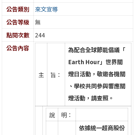
公告類別
來文宣導
公告等級
無
點閱次數
244
公告內容
為
配
合
全
球
節
能
倡
議
「
E
a
r
t
h
H
o
u
r
」
世
界
關
燈
日
活
動
，
敬
邀
各
機
關
主
旨：
、
學
校
共
同
參
與
響
應
關
燈
活
動
，
請
查
照
。
說
明：
依
據
統
一
超
商
股
份