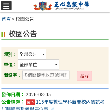
跳至主要內容區
選
單
首頁
>
校園公告
校園公告
類別：
單位：
送
關鍵字：
出
2026-08-05
115年度數理學科競賽校內初試考
置頂
試時程表及考場座位表