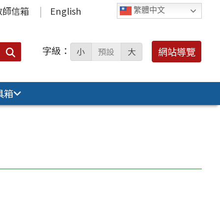
教師信箱
English
繁體中文
字級：
送出
網站導覽
小
預設
大
搜
尋：
具箱