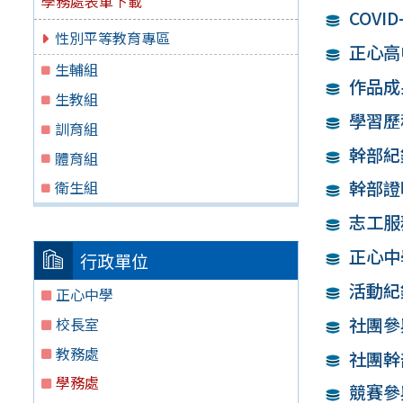
學務處表單下載
COVI
性別平等教育專區
正心高
生輔組
作品成
生教組
學習歷
訓育組
幹部紀
體育組
幹部證
衛生組
志工服
正心中
行政單位
活動紀
正心中學
社團參
校長室
教務處
社團幹
學務處
競賽參