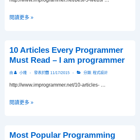
際
奧
BEST
閱讀更多 »
林
5
匹
WEBSITE
亞
TO
競
10 Articles Every Programmer
IMPROVE
賽，
Must Read – I am programmer
YOUR
拔
CODING
得
由
小隆
發表於
11/17/2015
分類:
程式設計
SKILL
頭
http://www.improgrammer.net/10-articles- …
QUICKLY
籌
–
的
10
閱讀更多 »
I
會
Articles
am
是
Every
Programmer
哪
Programmer
個
Most Popular Programming
Must