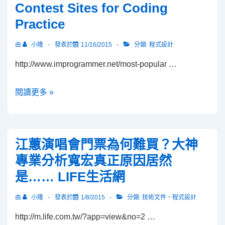
國
Contest Sites for Coding
Read
家？
Practice
–
I
由
小隆
發表於
11/16/2015
分類:
程式設計
am
http://www.improgrammer.net/most-popular …
programmer
Most
閱讀更多 »
Popular
Programming
Contest
江蕙演唱會門票為何難買？大神
Sites
專業分析寬宏真正原因居然
for
是…… LIFE生活網
Coding
Practice
由
小隆
發表於
1/8/2015
分類:
技術文件
、
程式設計
http://m.life.com.tw/?app=view&no=2 …