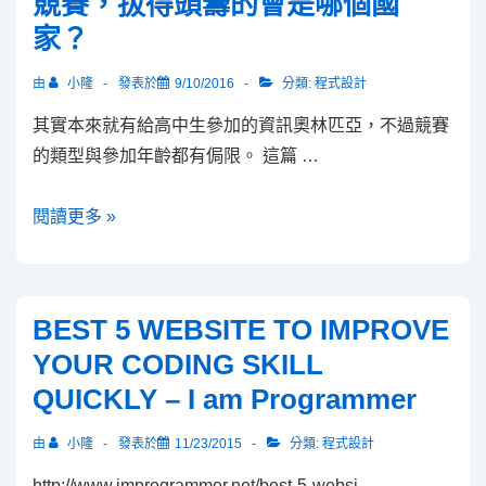
競賽，拔得頭籌的會是哪個國
家？
由
小隆
發表於
9/10/2016
分類:
程式設計
其實本來就有給高中生參加的資訊奧林匹亞，不過競賽
的類型與參加年齡都有侷限。 這篇 …
如
閱讀更多 »
果
程
式
BEST 5 WEBSITE TO IMPROVE
設
YOUR CODING SKILL
計
QUICKLY – I am Programmer
也
有
由
小隆
發表於
11/23/2015
分類:
程式設計
國
http://www.improgrammer.net/best-5-websi …