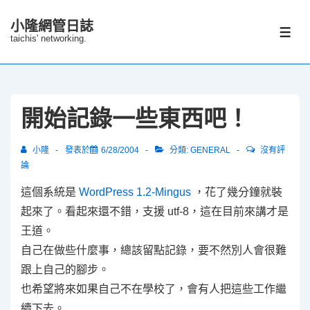
↓
小隆網管日誌
Skip
選
taichis' networking.
單
to
Main
Content
開始記錄一些東西吧！
小隆
發表於
6/28/2004
分類:
GENERAL
沒有評
論
這個系統是
WordPress 1.2-Mingus
，花了幾分鐘就裝
起來了。看起來還不錯，支援 utf-8，這在目前來講才是
王道。
自己在做些什麼事，總該留點記錄，要不然別人會很難
跟上自己的腳步。
也希望將來如果自己不在學校了，會有人把這些工作繼
續下去。