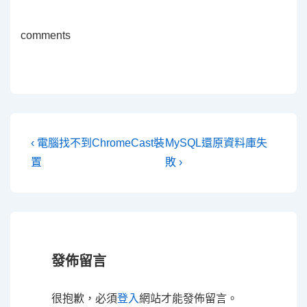
comments
文
Previous
Next
‹ 電腦找不到ChromeCast裝
MySQL還原資料庫失
Post
Post
章
置
敗 ›
is
is
導
覽
發佈留言
很抱歉，必須
登入
網站才能發佈留言。