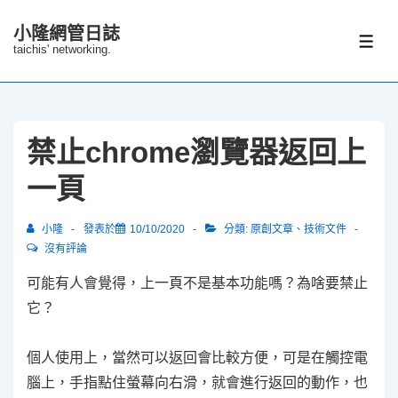
↓
小隆網管日誌
Skip
選
taichis' networking.
單
to
Main
Content
禁止chrome瀏覽器返回上
一頁
小隆
發表於
10/10/2020
分類:
原創文章
、
技術文件
沒有評論
可能有人會覺得，上一頁不是基本功能嗎？為啥要禁止
它？
個人使用上，當然可以返回會比較方便，可是在觸控電
腦上，手指點住螢幕向右滑，就會進行返回的動作，也